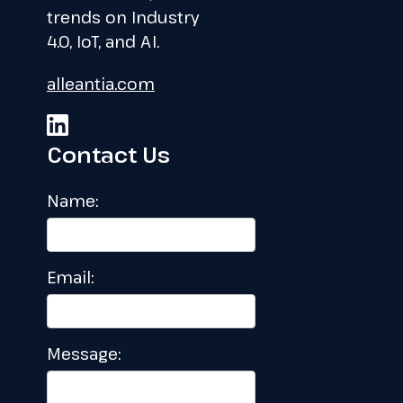
trends on Industry
4.0, IoT, and AI.
alleantia.com
Contact Us
Name:
Email:
Message: