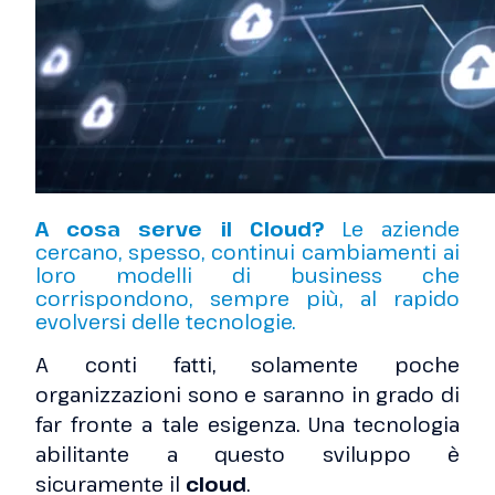
A cosa serve il Cloud?
Le aziende
cercano, spesso, continui cambiamenti ai
loro modelli di business che
corrispondono, sempre più, al rapido
evolversi delle tecnologie.
A conti fatti, solamente poche
organizzazioni sono e saranno in grado di
far fronte a tale esigenza. Una tecnologia
abilitante a questo sviluppo è
sicuramente il
cloud
.