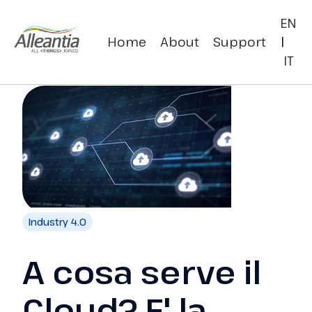
EN
Home
About
Support
|
IT
Industry 4.0
A cosa serve il
Cloud? E' la