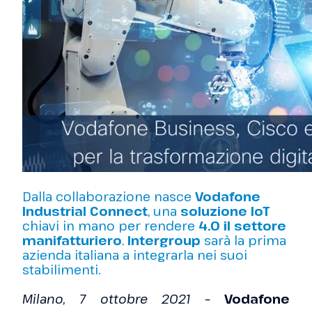
Dalla collaborazione nasce
Vodafone
Industrial Connect
, una
soluzione IoT
chiavi in mano per rendere
4.0 il settore
manifatturiero
.
Intergroup
sarà la prima
azienda italiana a integrarla nei suoi
stabilimenti.
Milano, 7 ottobre 2021
–
Vodafone