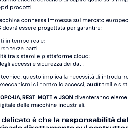
pri prodotti.
 macchina connessa immessa sul mercato europe
5
dovrà essere progettata per garantire:
ti in tempo reale;
rso terze parti;
ità tra sistemi e piattaforme cloud;
degli accessi e sicurezza dei dati.
a tecnico, questo implica la necessità di introdurr
 meccanismi di controllo accessi,
audit
trail e sis
OPC-UA
,
REST
,
MQTT
e
JSON
diventeranno elemen
digitale delle macchine industriali.
ù delicato è che
la responsabilità del
ricade direttamente sul costruttor