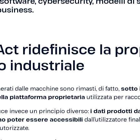
software, cybersecurity, modelli di s
business.
 Act ridefinisce la pr
o industriale
nerati dalle macchine sono rimasti, di fatto,
sotto 
lla piattaforma proprietaria
utilizzata per raccog
duce invece un principio diverso:
i dati prodotti 
 poter essere accessibili
dall’utilizzatore fina
utorizzate.