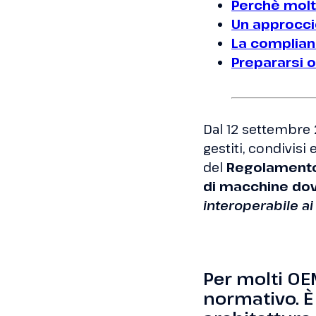
Perchè molt
Un approccio
La complian
Prepararsi o
Dal 12 settembre 
gestiti, condivisi e
del
Regolamento
di macchine dov
interoperabile ai
Per molti OE
normativo. È