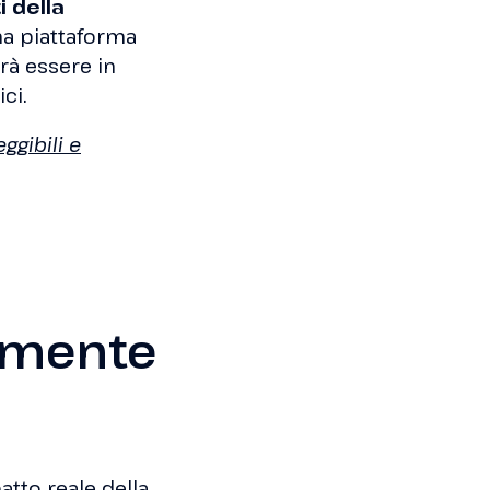
i della
una piattaforma
vrà essere in
ci.
ggibili e
amente
atto reale della