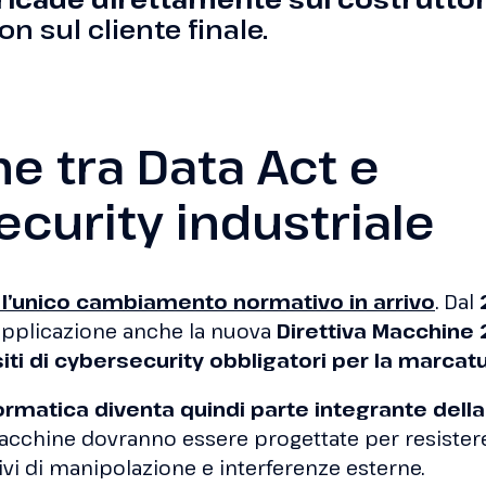
non sul cliente finale.
me tra Data Act e
curity industriale
è l’unico cambiamento normativo in arrivo
. Dal
n applicazione anche la nuova
Direttiva Macchine
iti di cybersecurity obbligatori per la marcat
ormatica diventa quindi parte integrante dell
cchine dovranno essere progettate per resister
tivi di manipolazione e interferenze esterne.