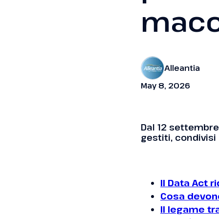
macc
Alleantia
May 8, 2026
Dal 12 settembre
gestiti, condivis
Il Data Act r
Cosa devono
Il legame tr