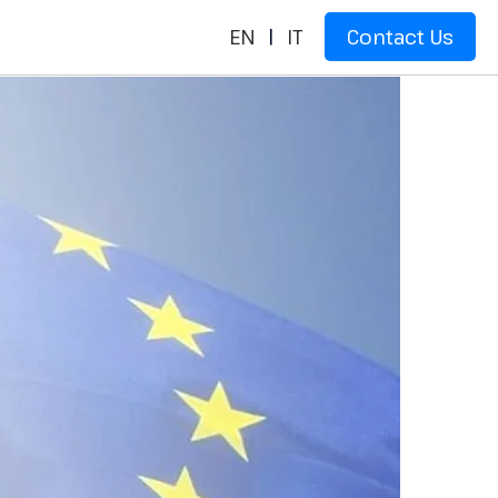
EN
|
IT
Contact Us