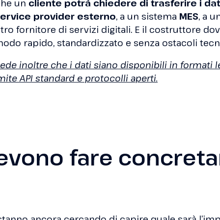
che un
cliente potrà chiedere di trasferire i dat
ervice provider esterno
, a un sistema
MES
, a 
tro fornitore di servizi digitali. E il costruttore do
 modo rapido, standardizzato e senza ostacoli tecni
de inoltre che i dati siano disponibili in formati le
amite API standard e protocolli aperti.
evono fare concret
 stanno ancora cercando di capire quale sarà l’imp