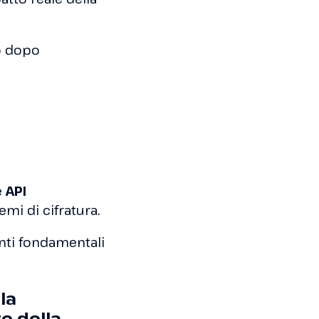
o dopo
e
API
temi di cifratura.
ti fondamentali
la
e della