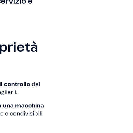
ervizio e
oprietà
il controllo
del
lierli.
da una macchina
le e condivisibili