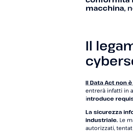
macchina
, 
Il lega
cyberse
Il Data Act non 
entrerà infatti i
i
ntroduce requis
La sicurezza inf
industriale.
Le ma
autorizzati, tenta