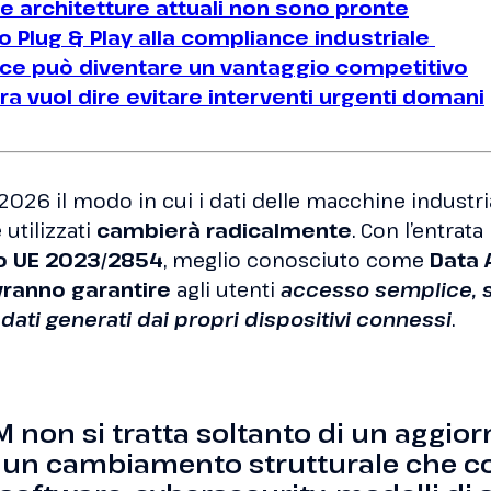
e architetture attuali non sono pronte
 Plug & Play alla compliance industriale
ce può diventare un vantaggio competitivo
ra vuol dire evitare interventi urgenti domani
2026 il modo in cui i dati delle macchine industr
 utilizzati
cambierà radicalmente
. Con l’entrat
 UE 2023/2854
, meglio conosciuto come
Data 
ranno garantire
agli utenti
accesso semplice, s
 dati generati dai propri dispositivi connessi
.
M non si tratta soltanto di un aggi
 un cambiamento strutturale che c