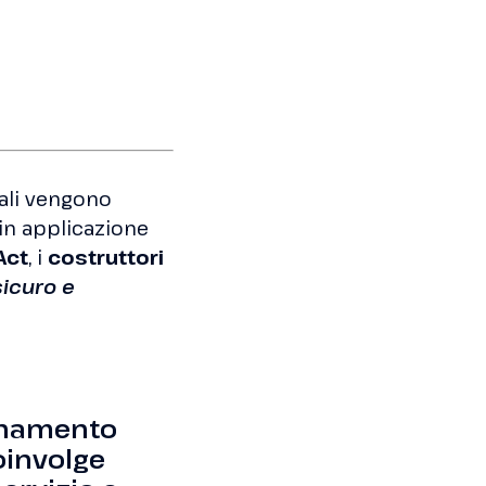
iali vengono
a in applicazione
Act
, i
costruttori
icuro e
ornamento
oinvolge