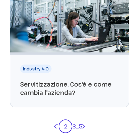
Industry 4.0
Servitizzazione. Cos'è e come
cambia l'azienda?
Previous page
Next page
1
2
3
...
5