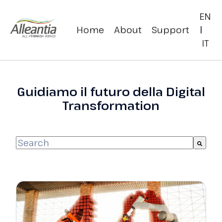
EN
Home
About
Support
|
IT
Guidiamo il futuro della Digital
Transformation
This is a search field with an auto-suggest fea
There are no suggestions because the sea